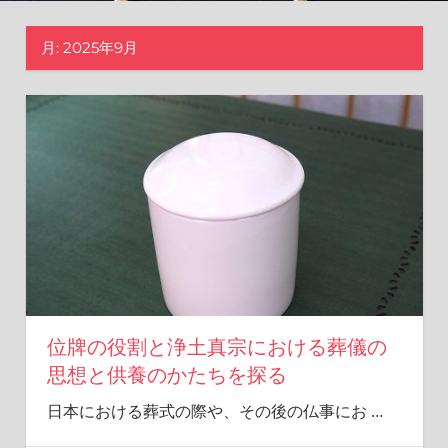
遠
に
月:
2025年9月
繋
げ
る
場
所
で
す。
位牌の役割と浄土真宗における葬儀の
思想と供養のかたちを探る
日本における葬式の際や、その後の仏事にお
…