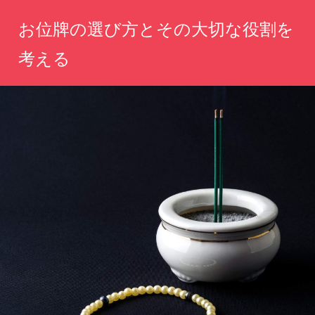
コ
お位牌の選び方とその大切な役割を
ン
テ
考える
ン
心
ツ
を
へ
込
め
ス
た
キ
選
ッ
択
が、
プ
あ
な
た
の
思
い
を
永