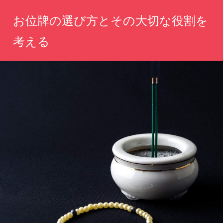
コ
お位牌の選び方とその大切な役割を
ン
テ
考える
ン
心
ツ
を
へ
込
め
ス
た
キ
選
ッ
択
が、
プ
あ
な
た
の
思
い
を
永