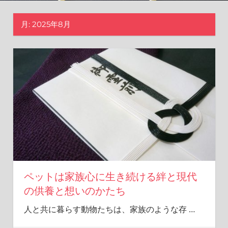
遠
に
月:
2025年8月
繋
げ
る
場
所
で
す。
ペットは家族心に生き続ける絆と現代
の供養と想いのかたち
人と共に暮らす動物たちは、家族のような存
…