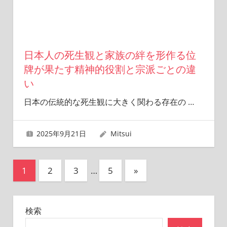
日本人の死生観と家族の絆を形作る位
牌が果たす精神的役割と宗派ごとの違
い
日本の伝統的な死生観に大きく関わる存在の
…
2025年9月21日
Mitsui
投
次
1
2
3
…
5
»
の
稿
記
の
検索
事