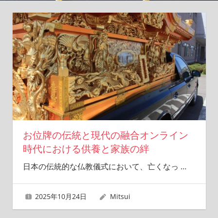
遠
に
繋
げ
る
場
所
で
す。
お位牌の伝統と現代の融合オンライン
時代における供養と家族の絆
日本の伝統的な仏教儀式において、亡くなっ
…
2025年10月24日
Mitsui