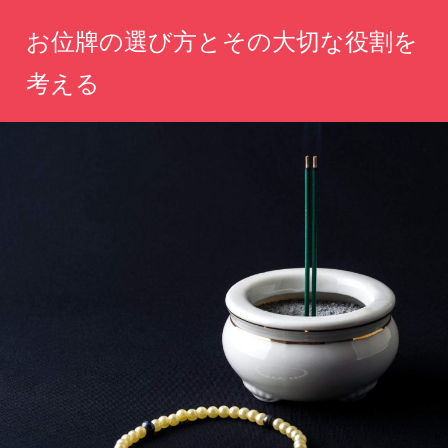
コ
お位牌の選び方とその大切な役割を
ン
テ
考える
ン
心
ツ
を
へ
込
め
ス
た
キ
選
ッ
択
が、
プ
あ
な
た
の
思
い
を
永