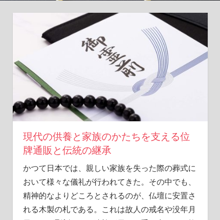
遠
に
繋
げ
る
場
所
で
す。
現代の供養と家族のかたちを支える位
牌通販と伝統の継承
かつて日本では、親しい家族を失った際の葬式に
おいて様々な儀礼が行われてきた。
その中でも、
精神的なよりどころとされるのが、仏壇に安置さ
れる木製の札である。これは故人の戒名や没年月