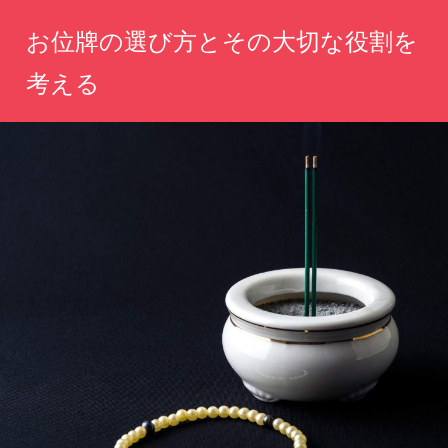
コ
お位牌の選び方とその大切な役割を
ン
テ
考える
ン
心
ツ
を
へ
込
め
ス
た
キ
選
ッ
択
が、
プ
あ
な
た
の
思
い
を
永