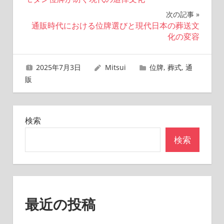
稿
次の記事
ナ
通販時代における位牌選びと現代日本の葬送文
化の変容
ビ
ゲ
2025年7月3日
Mitsui
位牌
,
葬式
,
通
販
ー
シ
検索
ョ
検索
ン
最近の投稿